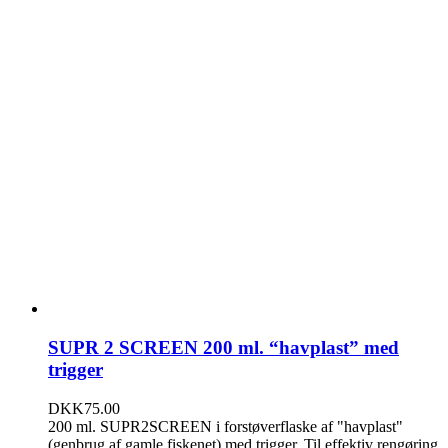
SUPR 2 SCREEN 200 ml. “havplast” med
trigger
DKK
75.00
200 ml. SUPR2SCREEN i forstøverflaske af "havplast"
(genbrug af gamle fiskenet) med trigger. Til effektiv rengøring