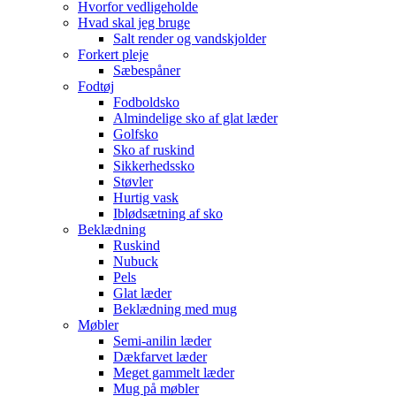
Hvorfor vedligeholde
Hvad skal jeg bruge
Salt render og vandskjolder
Forkert pleje
Sæbespåner
Fodtøj
Fodboldsko
Almindelige sko af glat læder
Golfsko
Sko af ruskind
Sikkerhedssko
Støvler
Hurtig vask
Iblødsætning af sko
Beklædning
Ruskind
Nubuck
Pels
Glat læder
Beklædning med mug
Møbler
Semi-anilin læder
Dækfarvet læder
Meget gammelt læder
Mug på møbler