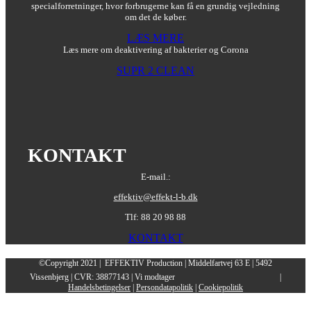
specialforretninger, hvor forbrugerne kan få en grundig vejledning
om det de køber.
LÆS MERE
Læs mere om deaktivering af bakterier og Corona
SUPR 2 CLEAN
KONTAKT
E-mail.:
effektiv@effekt-l-b.dk
Tlf: 88 20 98 88
KONTAKT
©Copyright 2021 | EFFEKTIV Production | Middelfartvej 63 E | 5492
Vissenbjerg | CVR: 38877143 | Vi modtager
|
Handelsbetingelser
|
Persondatapolitik
|
Cookiepolitik