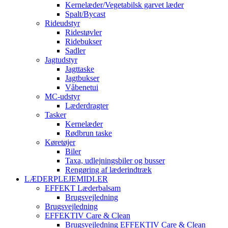
Kernelæder/Vegetabilsk garvet læder
Spalt/Bycast
Rideudstyr
Ridestøvler
Ridebukser
Sadler
Jagtudstyr
Jagttaske
Jagtbukser
Våbenetui
MC-udstyr
Læderdragter
Tasker
Kernelæder
Rødbrun taske
Køretøjer
Biler
Taxa, udlejningsbiler og busser
Rengøring af læderindtræk
LÆDERPLEJEMIDLER
EFFEKT Læderbalsam
Brugsvejledning
Brugsvejledning
EFFEKTIV Care & Clean
Brugsvejledning EFFEKTIV Care & Clean