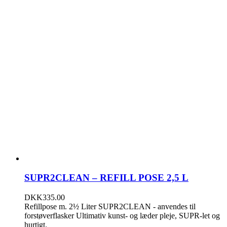
SUPR2CLEAN – REFILL POSE 2,5 L
DKK
335.00
Refillpose m. 2½ Liter SUPR2CLEAN - anvendes til
forstøverflasker Ultimativ kunst- og læder pleje, SUPR-let og
hurtigt.