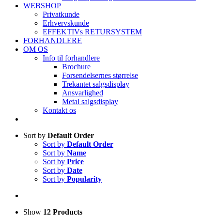
WEBSHOP
Privatkunde
Erhvervskunde
EFFEKTIVs RETURSYSTEM
FORHANDLERE
OM OS
Info til forhandlere
Brochure
Forsendelsernes størrelse
Trekantet salgsdisplay
Ansvarlighed
Metal salgsdisplay
Kontakt os
Sort by
Default Order
Sort by
Default Order
Sort by
Name
Sort by
Price
Sort by
Date
Sort by
Popularity
Show
12 Products