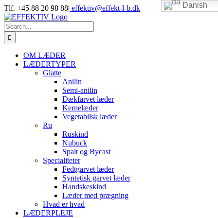
Danish
Skip
Tlf. +45 88 20 98 88
|
effektiv@effekt-l-b.dk
to
content
Search
for:
OM LÆDER
LÆDERTYPER
Glatte
Anilin
Semi-anilin
Dækfarvet læder
Kernelæder
Vegetabilsk læder
Ru
Ruskind
Nubuck
Spalt og Bycast
Specialiteter
Fedtgarvet læder
Syntetisk garvet læder
Handskeskind
Læder med prægning
Hvad er hvad
LÆDERPLEJE