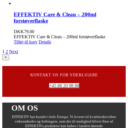
EFFEKTIV Care & Clean – 200ml
forstøverflaske
DKK
79.00
EFFEKTIV Care & Clean – 200ml forstøverflaske
Tilføj til kurv
Details
1
2
Next
Close
×
product
quick
view
KONTAKT OS FOR YDERLIGERE
+45 88 20 98 88
OM OS
EFFEKTIV har kunder i hele Europa. Vi leverer til kvalitetsbevidste
virksomheder og forbrugere, som der til stadighed bliver flere af.
EFFEKTIVs produkter kan købes i landets førende