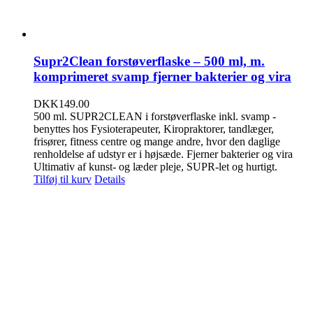
Supr2Clean forstøverflaske – 500 ml, m.
komprimeret svamp fjerner bakterier og vira
DKK
149.00
500 ml. SUPR2CLEAN i forstøverflaske inkl. svamp -
benyttes hos Fysioterapeuter, Kiropraktorer, tandlæger,
frisører, fitness centre og mange andre, hvor den daglige
renholdelse af udstyr er i højsæde. Fjerner bakterier og vira
Ultimativ af kunst- og læder pleje, SUPR-let og hurtigt.
Tilføj til kurv
Details