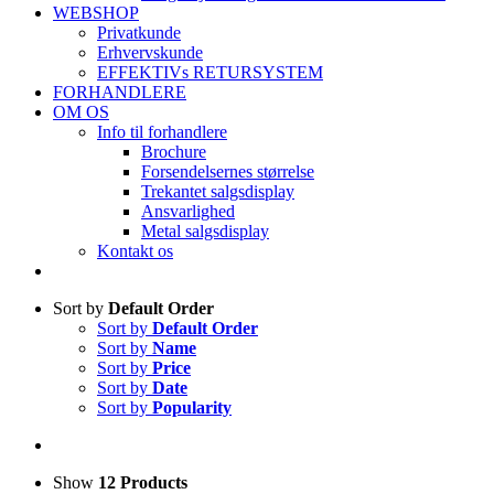
WEBSHOP
Privatkunde
Erhvervskunde
EFFEKTIVs RETURSYSTEM
FORHANDLERE
OM OS
Info til forhandlere
Brochure
Forsendelsernes størrelse
Trekantet salgsdisplay
Ansvarlighed
Metal salgsdisplay
Kontakt os
Sort by
Default Order
Sort by
Default Order
Sort by
Name
Sort by
Price
Sort by
Date
Sort by
Popularity
Show
12 Products