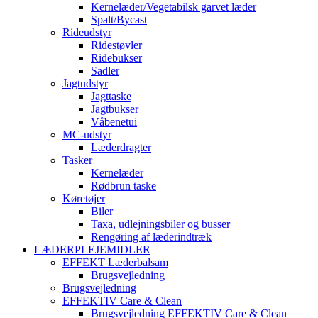
Kernelæder/Vegetabilsk garvet læder
Spalt/Bycast
Rideudstyr
Ridestøvler
Ridebukser
Sadler
Jagtudstyr
Jagttaske
Jagtbukser
Våbenetui
MC-udstyr
Læderdragter
Tasker
Kernelæder
Rødbrun taske
Køretøjer
Biler
Taxa, udlejningsbiler og busser
Rengøring af læderindtræk
LÆDERPLEJEMIDLER
EFFEKT Læderbalsam
Brugsvejledning
Brugsvejledning
EFFEKTIV Care & Clean
Brugsvejledning EFFEKTIV Care & Clean