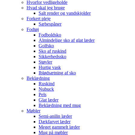
Hvorfor vedligeholde
Hvad skal jeg bruge
Salt render og vandskjolder
Forkert pleje
Sæbespåner
Fodtøj
Fodboldsko
Almindelige sko af glat læder
Golfsko
Sko af ruskind
Sikkerhedssko
Støvler
Hurtig vask
Iblødsætning af sko
Beklædning
Ruskind
Nubuck
Pels
Glat læder
Beklædning med mug
Møbler
Semi-anilin læder
Dækfarvet læder
Meget gammelt læder
Mug på møbler