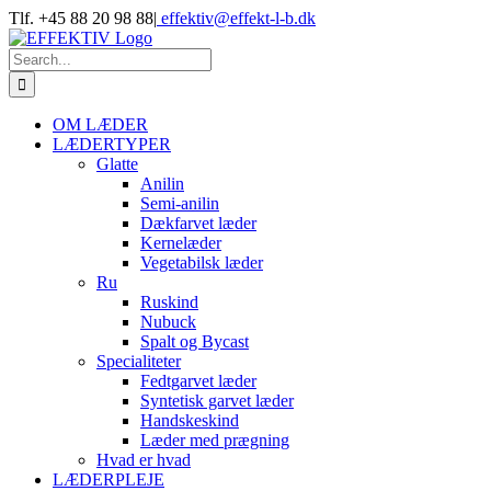
Skip
Tlf. +45 88 20 98 88
|
effektiv@effekt-l-b.dk
to
content
Search
for:
OM LÆDER
LÆDERTYPER
Glatte
Anilin
Semi-anilin
Dækfarvet læder
Kernelæder
Vegetabilsk læder
Ru
Ruskind
Nubuck
Spalt og Bycast
Specialiteter
Fedtgarvet læder
Syntetisk garvet læder
Handskeskind
Læder med prægning
Hvad er hvad
LÆDERPLEJE