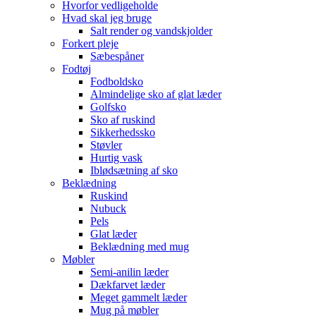
Hvorfor vedligeholde
Hvad skal jeg bruge
Salt render og vandskjolder
Forkert pleje
Sæbespåner
Fodtøj
Fodboldsko
Almindelige sko af glat læder
Golfsko
Sko af ruskind
Sikkerhedssko
Støvler
Hurtig vask
Iblødsætning af sko
Beklædning
Ruskind
Nubuck
Pels
Glat læder
Beklædning med mug
Møbler
Semi-anilin læder
Dækfarvet læder
Meget gammelt læder
Mug på møbler