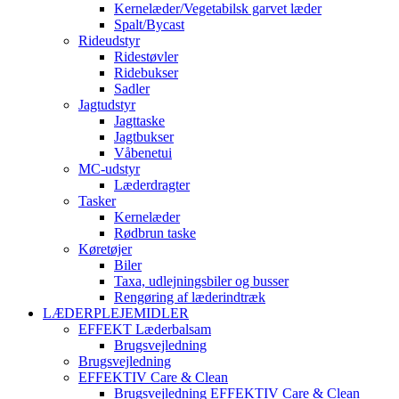
Kernelæder/Vegetabilsk garvet læder
Spalt/Bycast
Rideudstyr
Ridestøvler
Ridebukser
Sadler
Jagtudstyr
Jagttaske
Jagtbukser
Våbenetui
MC-udstyr
Læderdragter
Tasker
Kernelæder
Rødbrun taske
Køretøjer
Biler
Taxa, udlejningsbiler og busser
Rengøring af læderindtræk
LÆDERPLEJEMIDLER
EFFEKT Læderbalsam
Brugsvejledning
Brugsvejledning
EFFEKTIV Care & Clean
Brugsvejledning EFFEKTIV Care & Clean