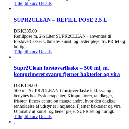
Tilføj til kurv
Details
SUPR2CLEAN – REFILL POSE 2,5 L
DKK
335.00
Refillpose m. 2½ Liter SUPR2CLEAN - anvendes til
forstøverflasker Ultimativ kunst- og læder pleje, SUPR-let og
hurtigt.
Tilføj til kurv
Details
Supr2Clean forstøverflaske – 500 ml, m.
komprimeret svamp fjerner bakterier og vira
DKK
149.00
500 ml. SUPR2CLEAN i forstøverflaske inkl. svamp -
benyttes hos Fysioterapeuter, Kiropraktorer, tandlæger,
frisører, fitness centre og mange andre, hvor den daglige
renholdelse af udstyr er i højsæde. Fjerner bakterier og vira
Ultimativ af kunst- og læder pleje, SUPR-let og hurtigt.
Tilføj til kurv
Details