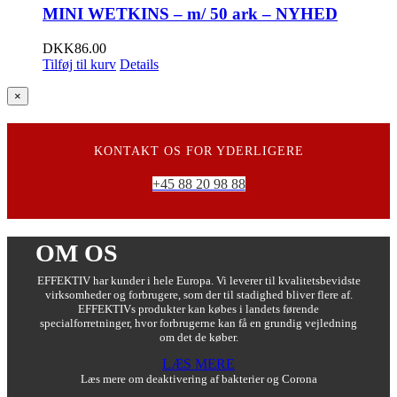
MINI WETKINS – m/ 50 ark – NYHED
DKK
86.00
Tilføj til kurv
Details
Close
×
product
quick
view
KONTAKT OS FOR YDERLIGERE
+45 88 20 98 88
OM OS
EFFEKTIV har kunder i hele Europa. Vi leverer til kvalitetsbevidste
virksomheder og forbrugere, som der til stadighed bliver flere af.
EFFEKTIVs produkter kan købes i landets førende
specialforretninger, hvor forbrugerne kan få en grundig vejledning
om det de køber.
LÆS MERE
Læs mere om deaktivering af bakterier og Corona