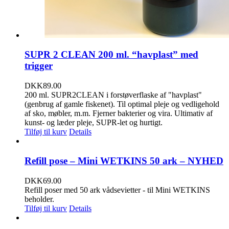
SUPR 2 CLEAN 200 ml. “havplast” med
trigger
DKK
89.00
200 ml. SUPR2CLEAN i forstøverflaske af "havplast"
(genbrug af gamle fiskenet). Til optimal pleje og vedligehold
af sko, møbler, m.m. Fjerner bakterier og vira. Ultimativ af
kunst- og læder pleje, SUPR-let og hurtigt.
Tilføj til kurv
Details
Refill pose – Mini WETKINS 50 ark – NYHED
DKK
69.00
Refill poser med 50 ark vådsevietter - til Mini WETKINS
beholder.
Tilføj til kurv
Details