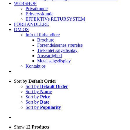
WEBSHOP
Privatkunde
Erhvervskunde
EFFEKTIVs RETURSYSTEM
FORHANDLERE
OM OS
Info til forhandlere
Brochure
Forsendelsernes størrelse
Trekantet salgsdisplay
Ansvarlighed
Metal salgsdisplay
Kontakt os
Sort by
Default Order
Sort by
Default Order
Sort by
Name
Sort by
Price
Sort by
Date
Sort by
Popularity
Show
12 Products