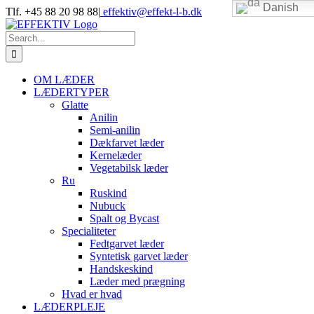
Danish
Skip
Tlf. +45 88 20 98 88
|
effektiv@effekt-l-b.dk
to
content
Search
for:
OM LÆDER
LÆDERTYPER
Glatte
Anilin
Semi-anilin
Dækfarvet læder
Kernelæder
Vegetabilsk læder
Ru
Ruskind
Nubuck
Spalt og Bycast
Specialiteter
Fedtgarvet læder
Syntetisk garvet læder
Handskeskind
Læder med prægning
Hvad er hvad
LÆDERPLEJE