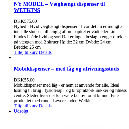
NY MODEL – Væghængt dispenser til
WETKINS
DKK
575.00
Nyhed - Hvid væghængt dispenser - hvor det nu er muligt at
indstille studsen afhængig af om papiret er vådt eller tørt.
Findes i både hvid og sort Der er ingen beslag hænger direkte
på væggen med 2 skruer Højde: 32 cm Dybde: 24 cm
Bredde: 25 cm
Tilføj til kurv
Details
Mobildispenser – med låg og afrivningsstuds
DKK
55.00
Mobildispenser med låg - er nem at anvende for alle. Ideal
løsning til brug i fysioterapi- og kiropraktorklinikker og fitness
centre. Steder hvor der kan være behov for at kunne flytte
produktet med rundt. Leveres uden Wetkins.
Tilføj til kurv
Details
Udsolgt