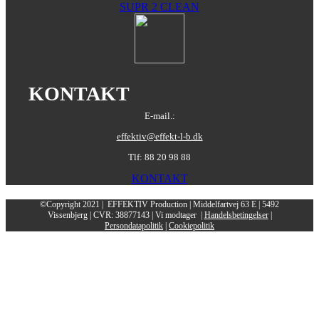
SUPR 2 CLEAN
KONTAKT
E-mail.:
effektiv@effekt-l-b.dk
Tlf: 88 20 98 88
KONTAKT
©Copyright 2021 | EFFEKTIV Production | Middelfartvej 63 E | 5492
Vissenbjerg | CVR: 38877143 | Vi modtager
|
Handelsbetingelser
|
Persondatapolitik
|
Cookiepolitik