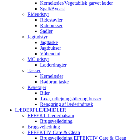
Kernelæder/Vegetabilsk garvet læder
Spalt/Bycast
Rideudstyr
Ridestøvler
Ridebukser
Sadler
Jagtudstyr
Jagttaske
Jagtbukser
Våbenetui
MC-udstyr
Læderdragter
Tasker
Kernelæder
Rødbrun taske
Køretøjer
Biler
Taxa, udlejningsbiler og busser
Rengøring af læderindtræk
LÆDERPLEJEMIDLER
EFFEKT Læderbalsam
Brugsvejledning
Brugsvejledning
EFFEKTIV Care & Clean
Brugsvejledning EFFEKTIV Care & Clean