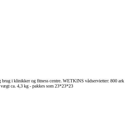
ug i klinikker og fitness centre. WETKINS vådservietter: 800 ark
e, vægt ca. 4,3 kg - pakkes som 23*23*23