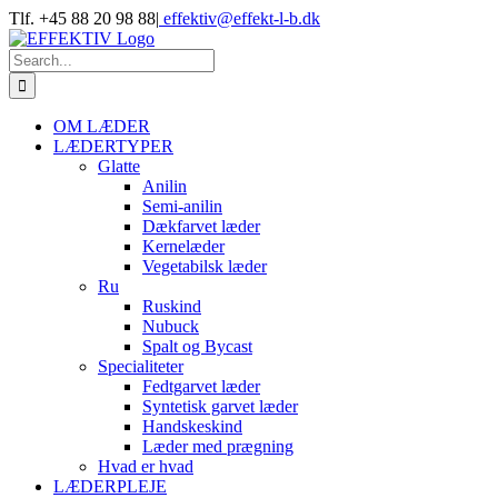
Skip
Tlf. +45 88 20 98 88
|
effektiv@effekt-l-b.dk
to
content
Search
for:
OM LÆDER
LÆDERTYPER
Glatte
Anilin
Semi-anilin
Dækfarvet læder
Kernelæder
Vegetabilsk læder
Ru
Ruskind
Nubuck
Spalt og Bycast
Specialiteter
Fedtgarvet læder
Syntetisk garvet læder
Handskeskind
Læder med prægning
Hvad er hvad
LÆDERPLEJE