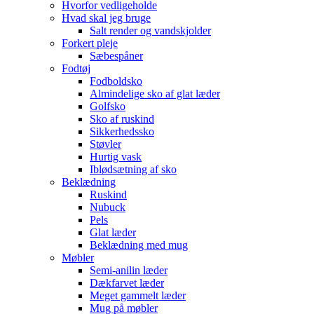
Hvorfor vedligeholde
Hvad skal jeg bruge
Salt render og vandskjolder
Forkert pleje
Sæbespåner
Fodtøj
Fodboldsko
Almindelige sko af glat læder
Golfsko
Sko af ruskind
Sikkerhedssko
Støvler
Hurtig vask
Iblødsætning af sko
Beklædning
Ruskind
Nubuck
Pels
Glat læder
Beklædning med mug
Møbler
Semi-anilin læder
Dækfarvet læder
Meget gammelt læder
Mug på møbler