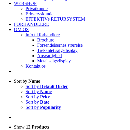
WEBSHOP
Privatkunde
Erhvervskunde
EFFEKTIVs RETURSYSTEM
FORHANDLERE
OM OS
Info til forhandlere
Brochure
Forsendelsernes størrelse
Trekantet salgsdisplay
Ansvarlighed
Metal salgsdisplay
Kontakt os
Sort by
Name
Sort by
Default Order
Sort by
Name
Sort by
Price
Sort by
Date
Sort by
Popularity
Show
12 Products