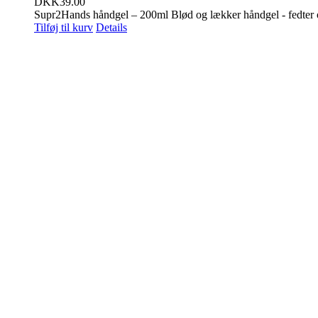
DKK
39.00
Supr2Hands håndgel – 200ml Blød og lækker håndgel - fedter og 
Tilføj til kurv
Details