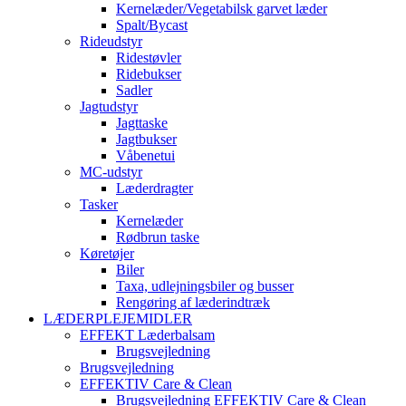
Kernelæder/Vegetabilsk garvet læder
Spalt/Bycast
Rideudstyr
Ridestøvler
Ridebukser
Sadler
Jagtudstyr
Jagttaske
Jagtbukser
Våbenetui
MC-udstyr
Læderdragter
Tasker
Kernelæder
Rødbrun taske
Køretøjer
Biler
Taxa, udlejningsbiler og busser
Rengøring af læderindtræk
LÆDERPLEJEMIDLER
EFFEKT Læderbalsam
Brugsvejledning
Brugsvejledning
EFFEKTIV Care & Clean
Brugsvejledning EFFEKTIV Care & Clean