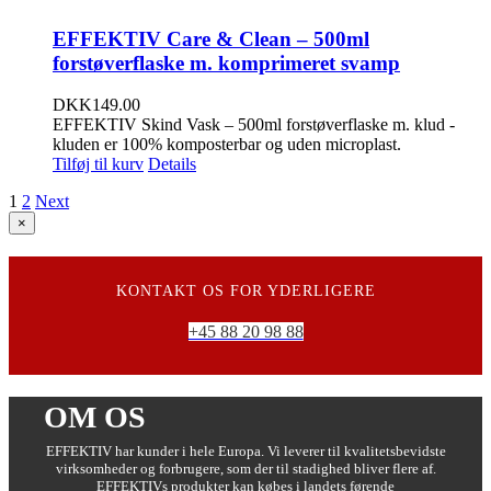
EFFEKTIV Care & Clean – 500ml
forstøverflaske m. komprimeret svamp
DKK
149.00
EFFEKTIV Skind Vask – 500ml forstøverflaske m. klud -
kluden er 100% komposterbar og uden microplast.
Tilføj til kurv
Details
1
2
Next
Close
×
product
quick
view
KONTAKT OS FOR YDERLIGERE
+45 88 20 98 88
OM OS
EFFEKTIV har kunder i hele Europa. Vi leverer til kvalitetsbevidste
virksomheder og forbrugere, som der til stadighed bliver flere af.
EFFEKTIVs produkter kan købes i landets førende