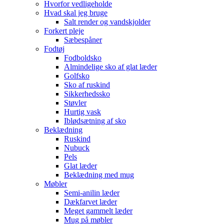
Hvorfor vedligeholde
Hvad skal jeg bruge
Salt render og vandskjolder
Forkert pleje
Sæbespåner
Fodtøj
Fodboldsko
Almindelige sko af glat læder
Golfsko
Sko af ruskind
Sikkerhedssko
Støvler
Hurtig vask
Iblødsætning af sko
Beklædning
Ruskind
Nubuck
Pels
Glat læder
Beklædning med mug
Møbler
Semi-anilin læder
Dækfarvet læder
Meget gammelt læder
Mug på møbler