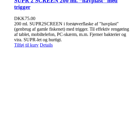
SUPR 2 SCREEN 200 ml. “havplast” med
trigger
DKK
75.00
200 ml. SUPR2SCREEN i forstøverflaske af "havplast"
(genbrug af gamle fiskenet) med trigger. Til effektiv rengøring
af tablet, mobiltelefon, PC-skærm, m.m. Fjerner bakterier og
vira. SUPR-let og hurtigt.
Tilføj til kurv
Details