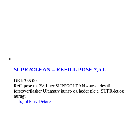
SUPR2CLEAN – REFILL POSE 2,5 L
DKK
335.00
Refillpose m. 2½ Liter SUPR2CLEAN - anvendes til
forstøverflasker Ultimativ kunst- og læder pleje, SUPR-let og
hurtigt.
Tilføj til kurv
Details