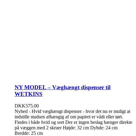
NY MODEL – Væghængt dispenser til
WETKINS
DKK
575.00
Nyhed - Hvid væghængt dispenser - hvor det nu er muligt at
indstille studsen afhængig af om papiret er vådt eller tørt.
Findes i både hvid og sort Der er ingen beslag hænger direkte
på væggen med 2 skruer Højde: 32 cm Dybde: 24 cm
Bredde: 25 cm