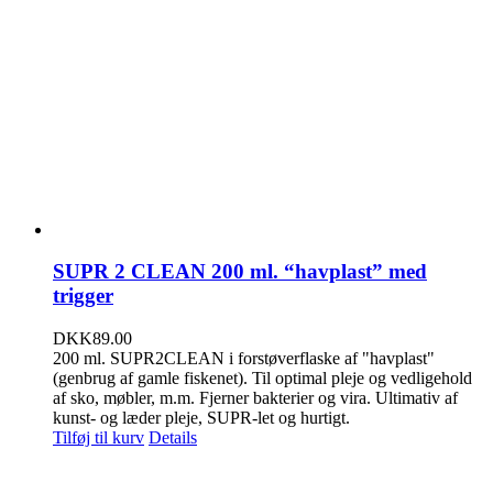
SUPR 2 CLEAN 200 ml. “havplast” med
trigger
DKK
89.00
200 ml. SUPR2CLEAN i forstøverflaske af "havplast"
(genbrug af gamle fiskenet). Til optimal pleje og vedligehold
af sko, møbler, m.m. Fjerner bakterier og vira. Ultimativ af
kunst- og læder pleje, SUPR-let og hurtigt.
Tilføj til kurv
Details