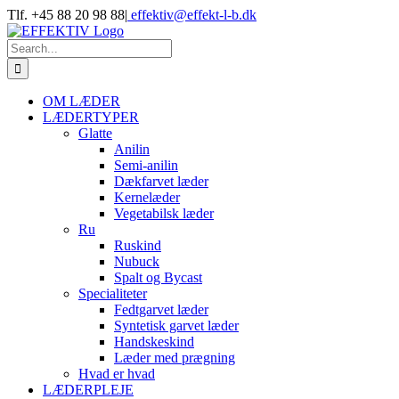
Skip
Tlf. +45 88 20 98 88
|
effektiv@effekt-l-b.dk
to
content
Search
for:
OM LÆDER
LÆDERTYPER
Glatte
Anilin
Semi-anilin
Dækfarvet læder
Kernelæder
Vegetabilsk læder
Ru
Ruskind
Nubuck
Spalt og Bycast
Specialiteter
Fedtgarvet læder
Syntetisk garvet læder
Handskeskind
Læder med prægning
Hvad er hvad
LÆDERPLEJE