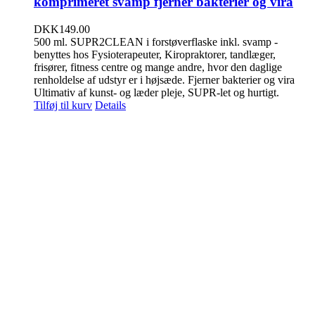
komprimeret svamp fjerner bakterier og vira
DKK
149.00
500 ml. SUPR2CLEAN i forstøverflaske inkl. svamp -
benyttes hos Fysioterapeuter, Kiropraktorer, tandlæger,
frisører, fitness centre og mange andre, hvor den daglige
renholdelse af udstyr er i højsæde. Fjerner bakterier og vira
Ultimativ af kunst- og læder pleje, SUPR-let og hurtigt.
Tilføj til kurv
Details