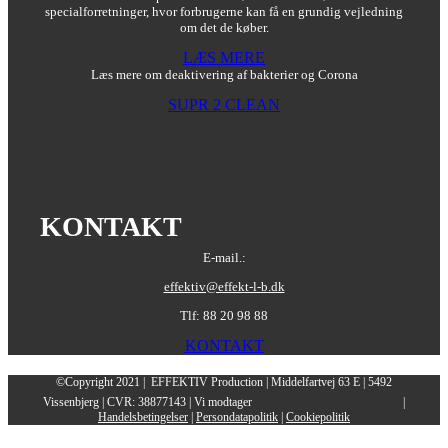
specialforretninger, hvor forbrugerne kan få en grundig vejledning
om det de køber.
LÆS MERE
Læs mere om deaktivering af bakterier og Corona
SUPR 2 CLEAN
KONTAKT
E-mail.:
effektiv@effekt-l-b.dk
Tlf: 88 20 98 88
KONTAKT
©Copyright 2021 | EFFEKTIV Production | Middelfartvej 63 E | 5492
Vissenbjerg | CVR: 38877143 | Vi modtager
|
Handelsbetingelser
|
Persondatapolitik
|
Cookiepolitik