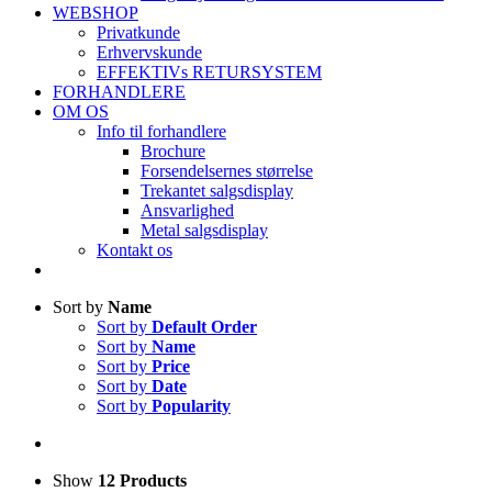
WEBSHOP
Privatkunde
Erhvervskunde
EFFEKTIVs RETURSYSTEM
FORHANDLERE
OM OS
Info til forhandlere
Brochure
Forsendelsernes størrelse
Trekantet salgsdisplay
Ansvarlighed
Metal salgsdisplay
Kontakt os
Sort by
Name
Sort by
Default Order
Sort by
Name
Sort by
Price
Sort by
Date
Sort by
Popularity
Show
12 Products