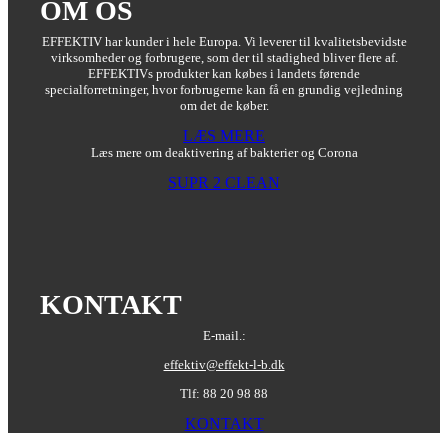
OM OS
EFFEKTIV har kunder i hele Europa. Vi leverer til kvalitetsbevidste
virksomheder og forbrugere, som der til stadighed bliver flere af.
EFFEKTIVs produkter kan købes i landets førende
specialforretninger, hvor forbrugerne kan få en grundig vejledning
om det de køber.
LÆS MERE
Læs mere om deaktivering af bakterier og Corona
SUPR 2 CLEAN
KONTAKT
E-mail.:
effektiv@effekt-l-b.dk
Tlf: 88 20 98 88
KONTAKT