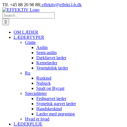
Skip
Tlf. +45 88 20 98 88
|
effektiv@effekt-l-b.dk
to
content
Search
for:
OM LÆDER
LÆDERTYPER
Glatte
Anilin
Semi-anilin
Dækfarvet læder
Kernelæder
Vegetabilsk læder
Ru
Ruskind
Nubuck
Spalt og Bycast
Specialiteter
Fedtgarvet læder
Syntetisk garvet læder
Handskeskind
Læder med prægning
Hvad er hvad
LÆDERPLEJE