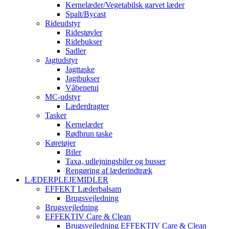
Kernelæder/Vegetabilsk garvet læder
Spalt/Bycast
Rideudstyr
Ridestøvler
Ridebukser
Sadler
Jagtudstyr
Jagttaske
Jagtbukser
Våbenetui
MC-udstyr
Læderdragter
Tasker
Kernelæder
Rødbrun taske
Køretøjer
Biler
Taxa, udlejningsbiler og busser
Rengøring af læderindtræk
LÆDERPLEJEMIDLER
EFFEKT Læderbalsam
Brugsvejledning
Brugsvejledning
EFFEKTIV Care & Clean
Brugsvejledning EFFEKTIV Care & Clean