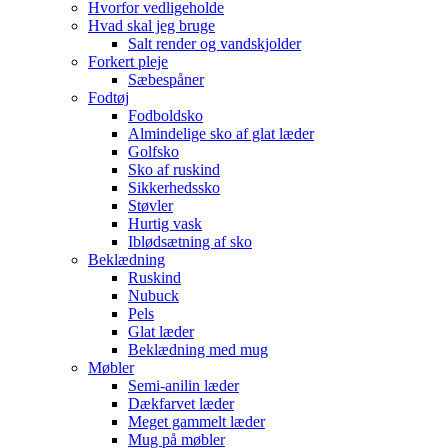
Hvorfor vedligeholde
Hvad skal jeg bruge
Salt render og vandskjolder
Forkert pleje
Sæbespåner
Fodtøj
Fodboldsko
Almindelige sko af glat læder
Golfsko
Sko af ruskind
Sikkerhedssko
Støvler
Hurtig vask
Iblødsætning af sko
Beklædning
Ruskind
Nubuck
Pels
Glat læder
Beklædning med mug
Møbler
Semi-anilin læder
Dækfarvet læder
Meget gammelt læder
Mug på møbler