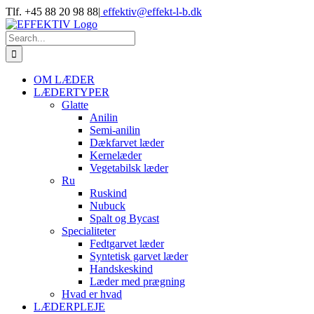
Skip
Tlf. +45 88 20 98 88
|
effektiv@effekt-l-b.dk
to
content
Search
for:
OM LÆDER
LÆDERTYPER
Glatte
Anilin
Semi-anilin
Dækfarvet læder
Kernelæder
Vegetabilsk læder
Ru
Ruskind
Nubuck
Spalt og Bycast
Specialiteter
Fedtgarvet læder
Syntetisk garvet læder
Handskeskind
Læder med prægning
Hvad er hvad
LÆDERPLEJE