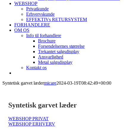
WEBSHOP
Privatkunde
Erhvervskunde
EFFEKTIVs RETURSYSTEM
FORHANDLERE
OM OS
Info til forhandlere
Brochure
Forsendelsernes størrelse
Trekantet salgsdisplay
Ansvarlighed
Metal salgsdisplay
Kontakt os
Syntetisk garvet læder
micare
2024-03-19T08:42:49+00:00
Syntetisk garvet læder
WEBSHOP PRIVAT
WEBSHOP ERHVERV