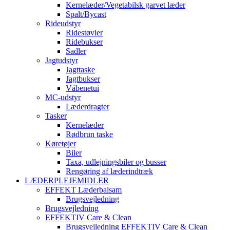
Kernelæder/Vegetabilsk garvet læder
Spalt/Bycast
Rideudstyr
Ridestøvler
Ridebukser
Sadler
Jagtudstyr
Jagttaske
Jagtbukser
Våbenetui
MC-udstyr
Læderdragter
Tasker
Kernelæder
Rødbrun taske
Køretøjer
Biler
Taxa, udlejningsbiler og busser
Rengøring af læderindtræk
LÆDERPLEJEMIDLER
EFFEKT Læderbalsam
Brugsvejledning
Brugsvejledning
EFFEKTIV Care & Clean
Brugsvejledning EFFEKTIV Care & Clean