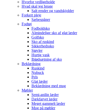
Hvorfor vedligeholde
Hvad skal jeg bruge
Salt render og vandskjolder
Forkert pleje
Sæbespåner
Fodtøj
Fodboldsko
Almindelige sko af glat læder
Golfsko
Sko af ruskind
Sikkerhedssko
Støvler
Hurtig vask
Iblødsætning af sko
Beklædning
Ruskind
Nubuck
Pels
Glat læder
Beklædning med mug
Møbler
Semi-anilin læder
Dækfarvet læder
Meget gammelt læder
Mug på møbler