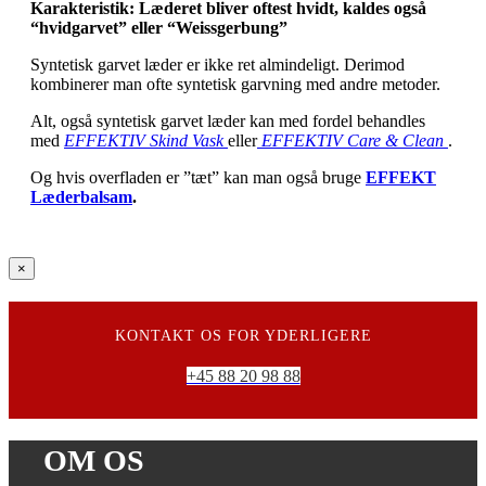
Karakteristik: Læderet bliver oftest hvidt, kaldes også
“hvidgarvet” eller “Weissgerbung”
Syntetisk garvet læder er ikke ret almindeligt. Derimod
kombinerer man ofte syntetisk garvning med andre metoder.
Alt, også syntetisk garvet læder kan med fordel behandles
med
EFFEKTIV Skind Vask
eller
EFFEKTIV Care & Clean
.
Og hvis overfladen er ”tæt” kan man også bruge
EFFEKT
Læderbalsam
.
Close
×
product
quick
view
KONTAKT OS FOR YDERLIGERE
+45 88 20 98 88
OM OS