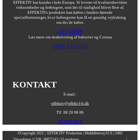
EFFEKTIV har kunder i hele Europa. Vi leverer til kvalitetsbevidste
virksomheder og forbrugere, som der til stadighed bliver flere af.
EFFEKTIVs produkter kan købes i landets førende
specialforretninger, hvor forbrugerne kan få en grundig vejledning
om det de køber.
LÆS MERE
Læs mere om deaktivering af bakterier og Corona
SUPR 2 CLEAN
KONTAKT
E-mail.:
effektiv@effekt-l-b.dk
Tlf: 88 20 98 88
KONTAKT
©Copyright 2021 | EFFEKTIV Production | Middelfartvej 63 E | 5492
Vissenbjerg | CVR: 38877143 | Vi modtager
|