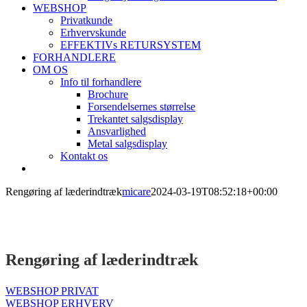
WEBSHOP
Privatkunde
Erhvervskunde
EFFEKTIVs RETURSYSTEM
FORHANDLERE
OM OS
Info til forhandlere
Brochure
Forsendelsernes størrelse
Trekantet salgsdisplay
Ansvarlighed
Metal salgsdisplay
Kontakt os
Rengøring af læderindtræk
micare
2024-03-19T08:52:18+00:00
Rengøring af læderindtræk
WEBSHOP PRIVAT
WEBSHOP ERHVERV