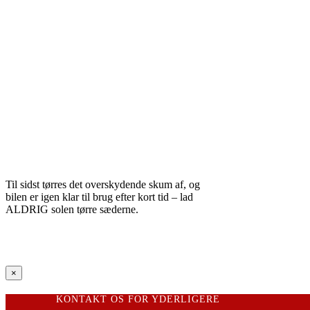
Til sidst tørres det overskydende skum af, og
bilen er igen klar til brug efter kort tid – lad
ALDRIG solen tørre sæderne.
Close
×
product
quick
KONTAKT OS FOR YDERLIGERE
view