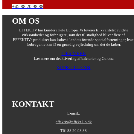
+45 88 20 98 88
OM OS
EFFEKTIV har kunder i hele Europa. Vi leverer til kvalitetsbevidste
virksomheder og forbrugere, som der til stadighed bliver flere af.
EFFEKTIVs produkter kan købes i landets førende specialforretninger, hvo
forbrugerne kan få en grundig vejledning om det de køber.
LÆS MERE
Læs mere om deaktivering af bakterier og Corona
SUPR 2 CLEAN
KONTAKT
E-mail.:
effektiv@effekt-l-b.dk
Tlf: 88 20 98 88