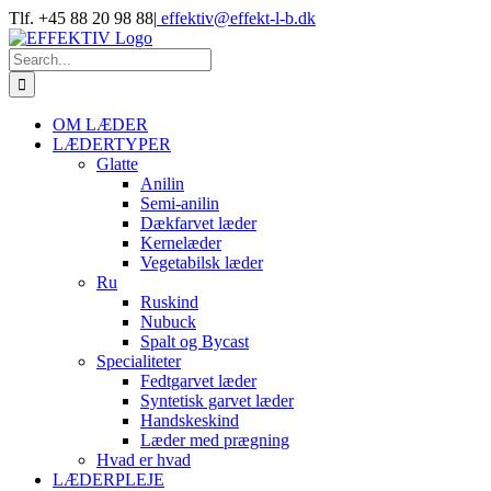
Skip
Tlf. +45 88 20 98 88
|
effektiv@effekt-l-b.dk
to
content
Search
for:
OM LÆDER
LÆDERTYPER
Glatte
Anilin
Semi-anilin
Dækfarvet læder
Kernelæder
Vegetabilsk læder
Ru
Ruskind
Nubuck
Spalt og Bycast
Specialiteter
Fedtgarvet læder
Syntetisk garvet læder
Handskeskind
Læder med prægning
Hvad er hvad
LÆDERPLEJE