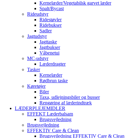
Kernelæder/Vegetabilsk garvet læder
Spalt/Bycast
Rideudstyr
Ridestøvler
Ridebukser
Sadler
Jagtudstyr
Jagttaske
Jagtbukser
Våbenetui
MC-udstyr
Læderdragter
Tasker
Kernelæder
Rødbrun taske
Køretøjer
Biler
Taxa, udlejningsbiler og busser
Rengøring af læderindtræk
LÆDERPLEJEMIDLER
EFFEKT Læderbalsam
Brugsvejledning
Brugsvejledning
EFFEKTIV Care & Clean
Brugsvejledning EFFEKTIV Care & Clean