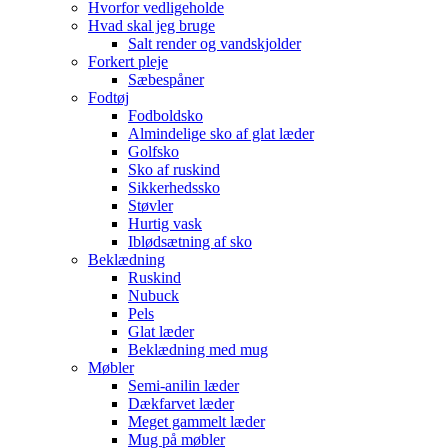
Hvorfor vedligeholde
Hvad skal jeg bruge
Salt render og vandskjolder
Forkert pleje
Sæbespåner
Fodtøj
Fodboldsko
Almindelige sko af glat læder
Golfsko
Sko af ruskind
Sikkerhedssko
Støvler
Hurtig vask
Iblødsætning af sko
Beklædning
Ruskind
Nubuck
Pels
Glat læder
Beklædning med mug
Møbler
Semi-anilin læder
Dækfarvet læder
Meget gammelt læder
Mug på møbler