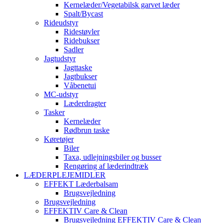
Kernelæder/Vegetabilsk garvet læder
Spalt/Bycast
Rideudstyr
Ridestøvler
Ridebukser
Sadler
Jagtudstyr
Jagttaske
Jagtbukser
Våbenetui
MC-udstyr
Læderdragter
Tasker
Kernelæder
Rødbrun taske
Køretøjer
Biler
Taxa, udlejningsbiler og busser
Rengøring af læderindtræk
LÆDERPLEJEMIDLER
EFFEKT Læderbalsam
Brugsvejledning
Brugsvejledning
EFFEKTIV Care & Clean
Brugsvejledning EFFEKTIV Care & Clean