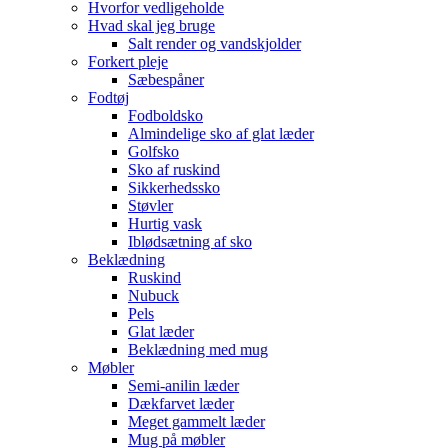
Hvorfor vedligeholde
Hvad skal jeg bruge
Salt render og vandskjolder
Forkert pleje
Sæbespåner
Fodtøj
Fodboldsko
Almindelige sko af glat læder
Golfsko
Sko af ruskind
Sikkerhedssko
Støvler
Hurtig vask
Iblødsætning af sko
Beklædning
Ruskind
Nubuck
Pels
Glat læder
Beklædning med mug
Møbler
Semi-anilin læder
Dækfarvet læder
Meget gammelt læder
Mug på møbler