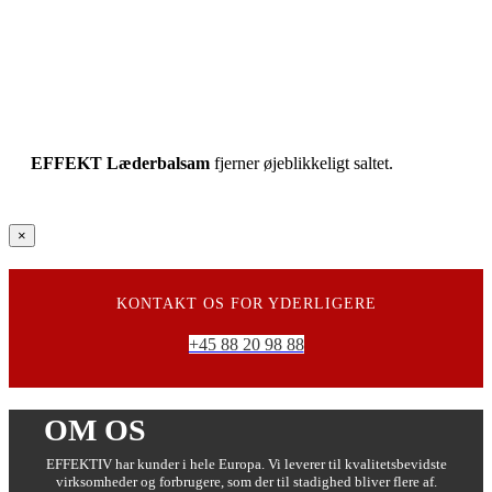
EFFEKT Læderbalsam
fjerner øjeblikkeligt saltet.
Close
×
product
quick
view
KONTAKT OS FOR YDERLIGERE
+45 88 20 98 88
OM OS
EFFEKTIV har kunder i hele Europa. Vi leverer til kvalitetsbevidste
virksomheder og forbrugere, som der til stadighed bliver flere af.