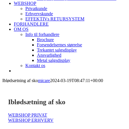
WEBSHOP
Privatkunde
Erhvervskunde
EFFEKTIVs RETURSYSTEM
FORHANDLERE
OM OS
Info til forhandlere
Brochure
Forsendelsernes størrelse
Trekantet salgsdisplay
Ansvarlighed
Metal salgsdisplay
Kontakt os
Iblødsætning af sko
micare
2024-03-19T08:47:11+00:00
Iblødsætning af sko
WEBSHOP PRIVAT
WEBSHOP ERHVERV