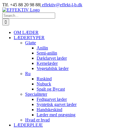
Skip
Tlf. +45 88 20 98 88
|
effektiv@effekt-l-b.dk
to
content
Search
for:
OM LÆDER
LÆDERTYPER
Glatte
Anilin
Semi-anilin
Dækfarvet læder
Kernelæder
Vegetabilsk læder
Ru
Ruskind
Nubuck
Spalt og Bycast
Specialiteter
Fedtgarvet læder
Syntetisk garvet læder
Handskeskind
Læder med prægning
Hvad er hvad
LÆDERPLEJE