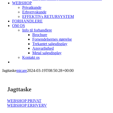
WEBSHOP
Privatkunde
Erhvervskunde
EFFEKTIVs RETURSYSTEM
FORHANDLERE
OM OS
Info til forhandlere
Brochure
Forsendelsernes størrelse
Trekantet salgsdisplay
Ansvarlighed
Metal salgsdisplay
Kontakt os
Jagttaske
micare
2024-03-19T08:50:28+00:00
Jagttaske
WEBSHOP PRIVAT
WEBSHOP ERHVERV