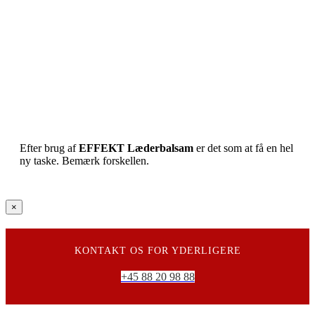
Efter brug af
EFFEKT Læderbalsam
er det som at få en hel
ny taske. Bemærk forskellen.
Close
×
product
quick
view
KONTAKT OS FOR YDERLIGERE
+45 88 20 98 88