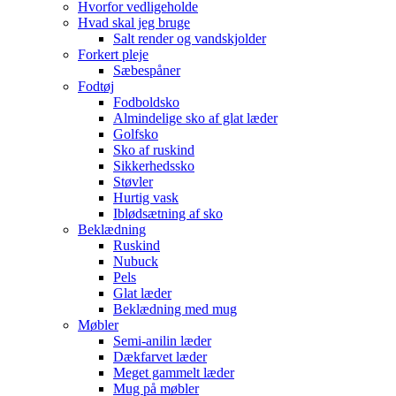
Hvorfor vedligeholde
Hvad skal jeg bruge
Salt render og vandskjolder
Forkert pleje
Sæbespåner
Fodtøj
Fodboldsko
Almindelige sko af glat læder
Golfsko
Sko af ruskind
Sikkerhedssko
Støvler
Hurtig vask
Iblødsætning af sko
Beklædning
Ruskind
Nubuck
Pels
Glat læder
Beklædning med mug
Møbler
Semi-anilin læder
Dækfarvet læder
Meget gammelt læder
Mug på møbler