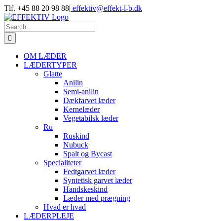
Skip
Tlf. +45 88 20 98 88
|
effektiv@effekt-l-b.dk
to
content
Search
for:
OM LÆDER
LÆDERTYPER
Glatte
Anilin
Semi-anilin
Dækfarvet læder
Kernelæder
Vegetabilsk læder
Ru
Ruskind
Nubuck
Spalt og Bycast
Specialiteter
Fedtgarvet læder
Syntetisk garvet læder
Handskeskind
Læder med prægning
Hvad er hvad
LÆDERPLEJE