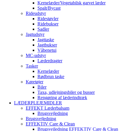
Kernelæder/Vegetabilsk garvet læder
Spalt/Bycast
Rideudstyr
Ridestøvler
Ridebukser
Sadler
Jagtudstyr
Jagttaske
Jagtbukser
Våbenetui
MC-udstyr
Læderdragter
Tasker
Kernelæder
Rødbrun taske
Køretøjer
Biler
Taxa, udlejningsbiler og busser
Rengøring af læderindtræk
LÆDERPLEJEMIDLER
EFFEKT Læderbalsam
Brugsvejledning
Brugsvejledning
EFFEKTIV Care & Clean
Brugsvejledning EFFEKTIV Care & Clean