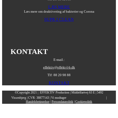
LÆS MERE
Læs mere om deaktivering af bakterier og Corona
SUPR 2 CLEAN
KONTAKT
E-mail.:
effektiv@effekt-l-b.dk
Tlf: 88 20 98 88
KONTAKT
©Copyright 2021 | EFFEKTIV Production | Middelfartvej 63 E | 5492
Vissenbjerg | CVR: 38877143 | Vi modtager
|
Handelsbetingelser
|
Persondatapolitik
|
Cookiepolitik