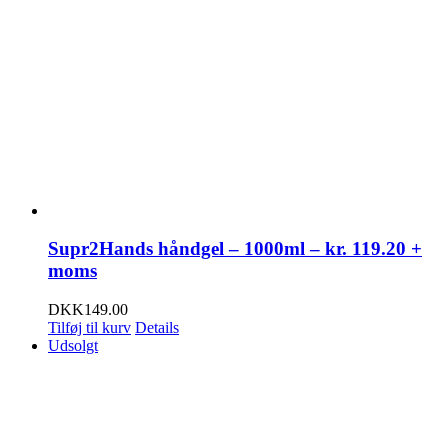
Supr2Hands håndgel – 1000ml – kr. 119.20 +
moms
DKK
149.00
Tilføj til kurv
Details
Udsolgt