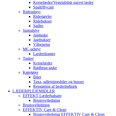
Kernelæder/Vegetabilsk garvet læder
Spalt/Bycast
Rideudstyr
Ridestøvler
Ridebukser
Sadler
Jagtudstyr
Jagttaske
Jagtbukser
Våbenetui
MC-udstyr
Læderdragter
Tasker
Kernelæder
Rødbrun taske
Køretøjer
Biler
Taxa, udlejningsbiler og busser
Rengøring af læderindtræk
LÆDERPLEJEMIDLER
EFFEKT Læderbalsam
Brugsvejledning
Brugsvejledning
EFFEKTIV Care & Clean
Brugsvejledning EFFEKTIV Care & Clean