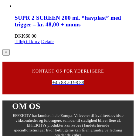
SUPR 2 SCREEN 200 ml. “havplast” med
trigger – kr. 48,00 + moms
DKK
60.00
Tilføj til kurv
Details
Close
×
product
quick
view
KONTAKT OS FOR YDERLIGERE
+45 88 20 98 88
OM OS
EFFEKTIV har kunder i hele Europa. Vi leverer til kvalitetsbevidste
virksomheder og forbrugere, som der til stadighed bliver flere af.
EFFEKTIVs produkter kan købes i landets førende
specialforretninger, hvor forbrugerne kan få en grundig vejledning
om det de køber.