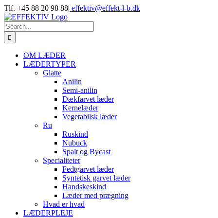
Skip
Tlf. +45 88 20 98 88
|
effektiv@effekt-l-b.dk
to
content
Search
for:
OM LÆDER
LÆDERTYPER
Glatte
Anilin
Semi-anilin
Dækfarvet læder
Kernelæder
Vegetabilsk læder
Ru
Ruskind
Nubuck
Spalt og Bycast
Specialiteter
Fedtgarvet læder
Syntetisk garvet læder
Handskeskind
Læder med prægning
Hvad er hvad
LÆDERPLEJE