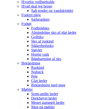
Hvorfor vedligeholde
Hvad skal jeg bruge
Salt render og vandskjolder
Forkert pleje
Sæbespåner
Fodtøj
Fodboldsko
Almindelige sko af glat læder
Golfsko
Sko af ruskind
Sikkerhedssko
Støvler
Hurtig vask
Iblødsætning af sko
Beklædning
Ruskind
Nubuck
Pels
Glat læder
Beklædning med mug
Møbler
Semi-anilin læder
Dækfarvet læder
Meget gammelt læder
Mug på møbler