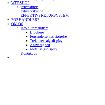
WEBSHOP
Privatkunde
Erhvervskunde
EFFEKTIVs RETURSYSTEM
FORHANDLERE
OM OS
Info til forhandlere
Brochure
Forsendelsernes størrelse
Trekantet salgsdisplay
Ansvarlighed
Metal salgsdisplay
Kontakt os