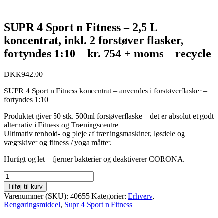
SUPR 4 Sport n Fitness – 2,5 L
koncentrat, inkl. 2 forstøver flasker,
fortyndes 1:10 – kr. 754 + moms – recycle
DKK
942.00
SUPR 4 Sport n Fitness koncentrat – anvendes i forstøverflasker –
fortyndes 1:10
Produktet giver 50 stk. 500ml forstøverflaske – det er absolut et godt
alternativ i Fitness og Træningscentre.
Ultimativ renhold- og pleje af træningsmaskiner, løsdele og
vægtskiver og fitness / yoga måtter.
Hurtigt og let – fjerner bakterier og deaktiverer CORONA.
SUPR
4
Tilføj til kurv
Sport
Varenummer (SKU):
40655
Kategorier:
Erhverv
,
n
Rengøringsmiddel
,
Supr 4 Sport n Fitness
Fitness