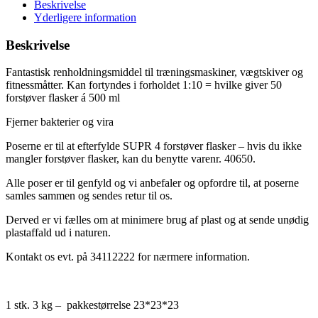
–
Beskrivelse
2,5
Yderligere information
L
koncentrat,
Beskrivelse
inkl.
2
Fantastisk renholdningsmiddel til træningsmaskiner, vægtskiver og
forstøver
fitnessmåtter. Kan fortyndes i forholdet 1:10 = hvilke giver 50
flasker,
forstøver flasker á 500 ml
fortyndes
1:10
Fjerner bakterier og vira
-
kr.
Poserne er til at efterfylde SUPR 4 forstøver flasker – hvis du ikke
754
mangler forstøver flasker, kan du benytte varenr. 40650.
+
moms
Alle poser er til genfyld og vi anbefaler og opfordre til, at poserne
-
samles sammen og sendes retur til os.
recycle
antal
Derved er vi fælles om at minimere brug af plast og at sende unødig
plastaffald ud i naturen.
Kontakt os evt. på 34112222 for nærmere information.
1 stk. 3 kg – pakkestørrelse 23*23*23