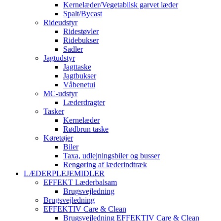
Kernelæder/Vegetabilsk garvet læder
Spalt/Bycast
Rideudstyr
Ridestøvler
Ridebukser
Sadler
Jagtudstyr
Jagttaske
Jagtbukser
Våbenetui
MC-udstyr
Læderdragter
Tasker
Kernelæder
Rødbrun taske
Køretøjer
Biler
Taxa, udlejningsbiler og busser
Rengøring af læderindtræk
LÆDERPLEJEMIDLER
EFFEKT Læderbalsam
Brugsvejledning
Brugsvejledning
EFFEKTIV Care & Clean
Brugsvejledning EFFEKTIV Care & Clean