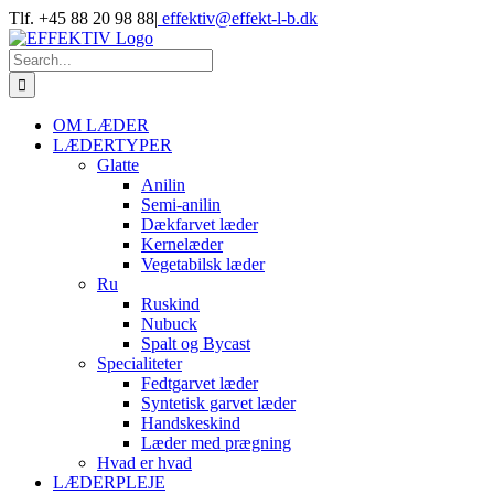
Skip
Tlf. +45 88 20 98 88
|
effektiv@effekt-l-b.dk
to
content
Search
for:
OM LÆDER
LÆDERTYPER
Glatte
Anilin
Semi-anilin
Dækfarvet læder
Kernelæder
Vegetabilsk læder
Ru
Ruskind
Nubuck
Spalt og Bycast
Specialiteter
Fedtgarvet læder
Syntetisk garvet læder
Handskeskind
Læder med prægning
Hvad er hvad
LÆDERPLEJE