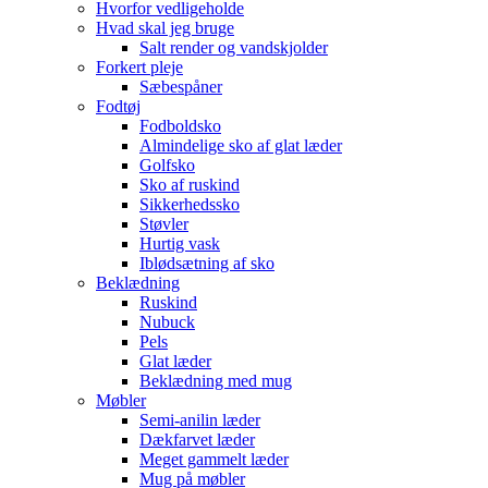
Hvorfor vedligeholde
Hvad skal jeg bruge
Salt render og vandskjolder
Forkert pleje
Sæbespåner
Fodtøj
Fodboldsko
Almindelige sko af glat læder
Golfsko
Sko af ruskind
Sikkerhedssko
Støvler
Hurtig vask
Iblødsætning af sko
Beklædning
Ruskind
Nubuck
Pels
Glat læder
Beklædning med mug
Møbler
Semi-anilin læder
Dækfarvet læder
Meget gammelt læder
Mug på møbler