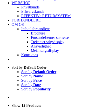
WEBSHOP
Privatkunde
Erhvervskunde
EFFEKTIVs RETURSYSTEM
FORHANDLERE
OM OS
Info til forhandlere
Brochure
Forsendelsernes størrelse
Trekantet salgsdisplay
Ansvarlighed
Metal salgsdisplay
Kontakt os
Sort by
Default Order
Sort by
Default Order
Sort by
Name
Sort by
Price
Sort by
Date
Sort by
Popularity
Show
12 Products